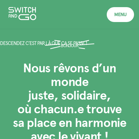
MENU
DESCENDEZ C’EST PAR LÀ QUE CA SE PASSE !
BONJOUR
Nous rêvons d’un
monde
juste, solidaire,
où chacun.e trouve
sa place en harmonie
avec le vivant !