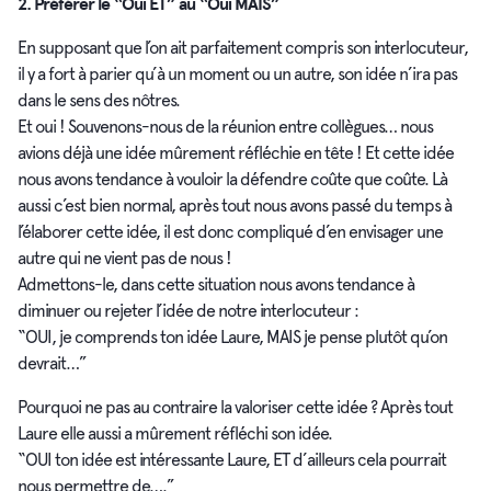
2. Préférer le “Oui ET” au “Oui MAIS”
En supposant que l’on ait parfaitement compris son interlocuteur,
il y a fort à parier qu’à un moment ou un autre, son idée n’ira pas
dans le sens des nôtres.
Et oui ! Souvenons-nous de la réunion entre collègues… nous
avions déjà une idée mûrement réfléchie en tête ! Et cette idée
nous avons tendance à vouloir la défendre coûte que coûte. Là
aussi c’est bien normal, après tout nous avons passé du temps à
l’élaborer cette idée, il est donc compliqué d’en envisager une
autre qui ne vient pas de nous !
Admettons-le, dans cette situation nous avons tendance à
diminuer ou rejeter l’idée de notre interlocuteur :
“OUI, je comprends ton idée Laure, MAIS je pense plutôt qu’on
devrait…”
Pourquoi ne pas au contraire la valoriser cette idée ? Après tout
Laure elle aussi a mûrement réfléchi son idée.
“OUI ton idée est intéressante Laure, ET d’ailleurs cela pourrait
nous permettre de….”